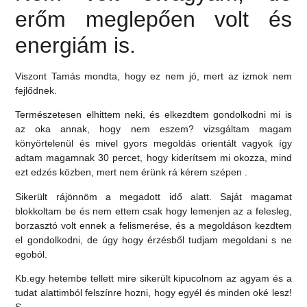
erőm meglepően volt és
energiám is.
Viszont Tamás mondta, hogy ez nem jó, mert az izmok nem
fejlődnek.
Természetesen elhittem neki, és elkezdtem gondolkodni mi is
az oka annak, hogy nem eszem? vizsgáltam magam
könyörtelenül és mivel gyors megoldás orientált vagyok így
adtam magamnak 30 percet, hogy kiderítsem mi okozza, mind
ezt edzés közben, mert nem érünk rá kérem szépen .
Sikerült rájönnöm a megadott idő alatt. Saját magamat
blokkoltam be és nem ettem csak hogy lemenjen az a felesleg,
borzasztó volt ennek a felismerése, és a megoldáson kezdtem
el gondolkodni, de úgy hogy érzésből tudjam megoldani s ne
egoból.
Kb.egy hetembe tellett mire sikerült kipucolnom az agyam és a
tudat alattimból felszínre hozni, hogy egyél és minden oké lesz!