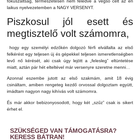
fókuszáltság, természetesen nem feledve a végső célt az én
laikus nyelvezetemben a NAGY VERSENYT.
Piszkosul jól esett és
megtisztelő volt számomra,
hogy egy személyi edzőkén dolgozó férfi elvállalta az első
felkérést egy teljesen új és gépekkel teljesen ismeretlenségben
levő nő kérését, aki csak úgy lejött a „felesleg” eltüntetése
miatt, aztán pár hét elteltével már versenyre szeretne menni…
Azonnal eszembe jutott az első szakmám, amit 18 évig
csináltam, amiben rengeteg kezdő orvossal dolgoztam együtt,
imádtam nagyon nagy kihívás volt számomra.
És már akkor bebizonyosodott, hogy két „szűz” csak is sikert
érhet el.
SZÜKSÉGED VAN TÁMOGATÁSRA?
KERESS BÁTRAN!