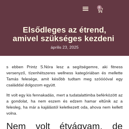
0
ÁRAK ÉS KAPCSOLAT
Elsődleges az étrend,
amivel szükséges kezdeni
április 23, 2025
s ebben Printz S.Nóra lesz a segítségemre, aki fitness
versenyző, tízenhétszeres wellness kategóriában és mellette
Tamás felesége, amit később tudtam meg szóóóóval egy
családdal dolgozom együtt.
Itt volt egy kis fennakadás, mert a tudatalattimba beférközött az
a gondolat, ha nem eszem és edzem hamar eltűnik az a
felesleg, ha már a kajálástól keletkezett oda, ahova nem kellett
volna.
Nem volt étvágyam, de