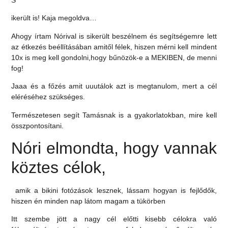
S
ikerült is! Kaja megoldva…
Ahogy írtam Nórival is sikerült beszélnem és segítségemre lett
az étkezés beéllításában amitől félek, hiszen mérni kell mindent
10x is meg kell gondolni,hogy bűnözök-e a MEKIBEN, de menni
fog!
Jaaa és a főzés amit uuutálok azt is megtanulom, mert a cél
eléréséhez szükséges.
Természetesen segít Tamásnak is a gyakorlatokban, mire kell
összpontosítani.
Nóri elmondta, hogy vannak
köztes célok,
amik a bikini fotózások lesznek, lássam hogyan is fejlődők,
hiszen én minden nap látom magam a tükörben
Itt szembe jött a nagy cél előtti kisebb célokra való