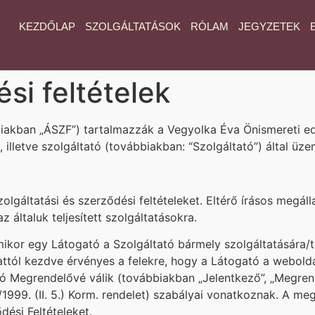
KEZDŐLAP
SZOLGÁLTATÁSOK
RÓLAM
JEGYZETEK
si feltételek
biakban „ÁSZF”) tartalmazzák a Vegyolka Éva Önismereti ed
lletve szolgáltató (továbbiakban: “Szolgáltató”) által üze
olgáltatási és szerződési feltételeket. Eltérő írásos megá
z általuk teljesített szolgáltatásokra.
mikor egy Látogató a Szolgáltató bármely szolgáltatására/te
attól kezdve érvényes a felekre, hogy a Látogató a weboldalo
ató Megrendelővé válik (továbbiakban „Jelentkező”, „Megren
1999. (II. 5.) Korm. rendelet) szabályai vonatkoznak. A me
ődési Feltételeket.