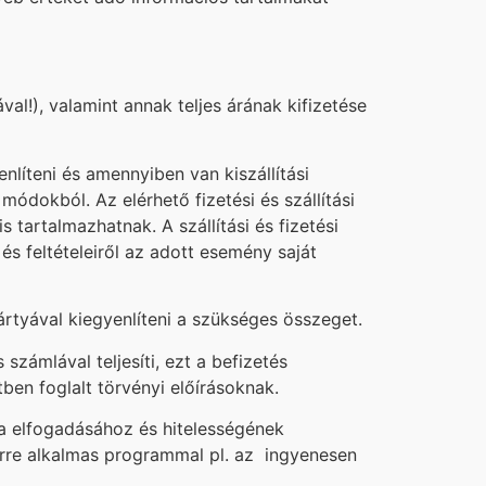
val!), valamint annak teljes árának kifizetése
nlíteni és amennyiben van kiszállítási
 módokból. Az elérhető fizetési és szállítási
tartalmazhatnak. A szállítási és fizetési
és feltételeiről az adott esemény saját
rtyával kiegyenlíteni a szükséges összeget.
számlával teljesíti, ezt a befizetés
ben foglalt törvényi előírásoknak.
a elfogadásához és hitelességének
erre alkalmas programmal pl. az ingyenesen