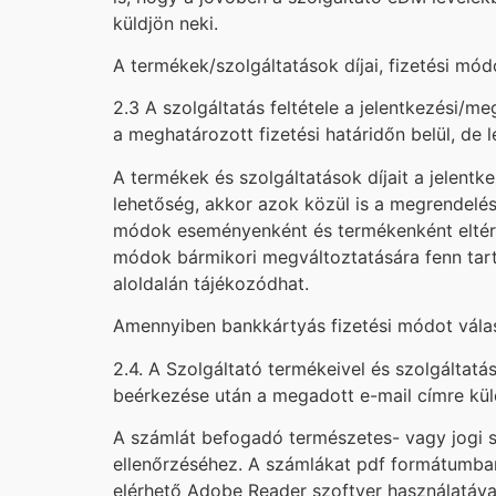
küldjön neki.
A termékek/szolgáltatások díjai, fizetési mó
2.3 A szolgáltatás feltétele a jelentkezési/me
a meghatározott fizetési határidőn belül, de
A termékek és szolgáltatások díjait a jelentk
lehetőség, akkor azok közül is a megrendelés s
módok eseményenként és termékenként eltérőek 
módok bármikori megváltoztatására fenn tartju
aloldalán tájékozódhat.
Amennyiben bankkártyás fizetési módot válasz
2.4. A Szolgáltató termékeivel és szolgáltatás
beérkezése után a megadott e-mail címre küld
A számlát befogadó természetes- vagy jogi 
ellenőrzéséhez. A számlákat pdf formátumban
elérhető Adobe Reader szoftver használatáva