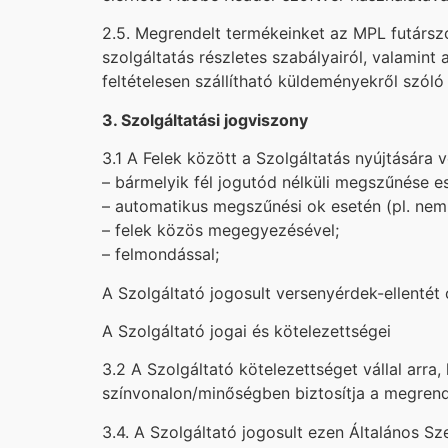
2.5. Megrendelt termékeinket az MPL futárszol
szolgáltatás részletes szabályairól, valamint 
feltételesen szállítható küldeményekről szóló
3. Szolgáltatási jogviszony
3.1 A Felek között a Szolgáltatás nyújtására
– bármelyik fél jogutód nélküli megszűnése e
– automatikus megszűnési ok esetén (pl. nem 
– felek közös megegyezésével;
– felmondással;
A Szolgáltató jogosult versenyérdek-ellentét 
A Szolgáltató jogai és kötelezettségei
3.2 A Szolgáltató kötelezettséget vállal arra
színvonalon/minőségben biztosítja a megren
3.4. A Szolgáltató jogosult ezen Általános S