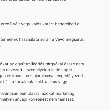
redő vélt vagy valós kárért beperelheti a
a termékek használata során a Vevő megsérül,
.
ációkat az együttműködés tárgyával össze nem
m nevezett – személyek tulajdonjogát
gos és írásos hozzájárulásával engedélyezett.
t áll, a tartalmak elektronikus vagy
nyilvánosan bemutassa, azokat marketing
emmilyen anyagi követelést nem támaszt.