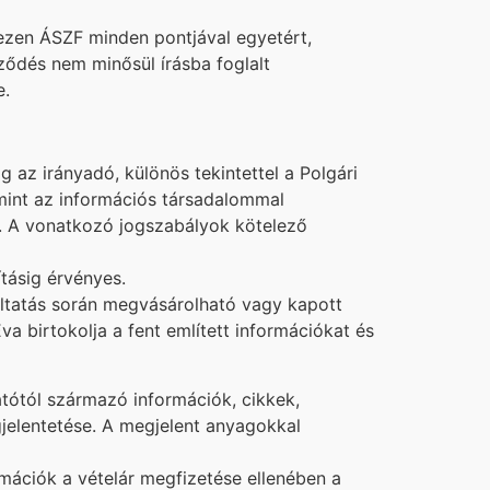
 ezen ÁSZF minden pontjával egyetért,
ődés nem minősül írásba foglalt
e.
 az irányadó, különös tekintettel a Polgári
amint az információs társadalommal
i. A vonatkozó jogszabályok kötelező
tásig érvényes.
áltatás során megvásárolható vagy kapott
a birtokolja a fent említett információkat és
atótól származó információk, cikkek,
jelentetése. A megjelent anyagokkal
rmációk a vételár megfizetése ellenében a