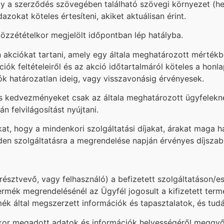
vagy a szerződés szövegében található szövegi környezet (hel
okat köteles értesíteni, akiket aktuálisan érint.
zzétételkor megjelölt időpontban lép hatályba.
n akciókat tartani, amely egy általa meghatározott mérték
ciók feltételeiről és az akció időtartalmáról köteles a honl
iók határozatlan ideig, vagy visszavonásig érvényesek.
yos kedvezményeket csak az általa meghatározott ügyfelekn
 felvilágosítást nyújtani.
at, hogy a mindenkori szolgáltatási díjakat, árakat maga h
den szolgáltatásra a megrendelése napján érvényes díjszab
résztvevő, vagy felhasználó) a befizetett szolgáltatáson/e
 termék megrendelésénél az Ügyfél jogosult a kifizetett ter
mék által megszerzett információk és tapasztalatok, és tudá
éskor megadott adatok és információk helyességéről meggyő