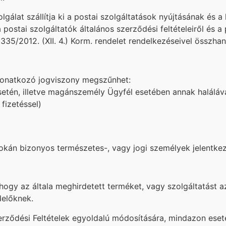
gálat szállítja ki a postai szolgáltatások nyújtásának és a 
a postai szolgáltatók általános szerződési feltételeiről és a
 335/2012. (XII. 4.) Korm. rendelet rendelkezéseivel összha
 vonatkozó jogviszony megszűnhet:
setén, illetve magánszemély Ügyfél esetében annak haláláva
fizetéssel)
okán bizonyos természetes-, vagy jogi személyek jelentkezé
, hogy az általa meghirdetett terméket, vagy szolgáltatást 
delőknek.
zerződési Feltételek egyoldalú módosítására, mindazon ese