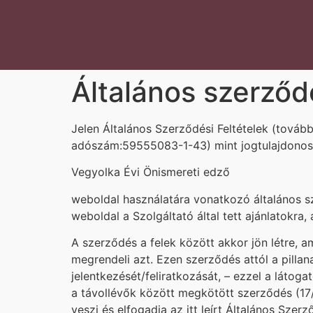
Általános szerződé
Jelen Általános Szerződési Feltételek (továb
adószám:59555083-1-43) mint jogtulajdonos, i
Vegyolka Évi Önismereti edző
weboldal használatára vonatkozó általános sz
weboldal a Szolgáltató által tett ajánlatokra, a
A szerződés a felek között akkor jön létre, a
megrendeli azt. Ezen szerződés attól a pillan
jelentkezését/feliratkozását, – ezzel a látog
a távollévők között megkötött szerződés (17/
veszi és elfogadja az itt leírt Általános Szerz