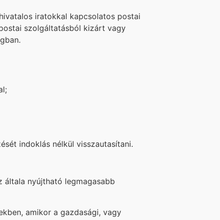
hivatalos iratokkal kapcsolatos postai
 postai szolgáltatásból kizárt vagy
ngban.
l;
sét indoklás nélkül visszautasítani.
az általa nyújtható legmagasabb
tekben, amikor a gazdasági, vagy