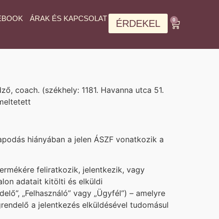
EBOOK
ÁRAK ÉS KAPCSOLAT
0
ÉRDEKEL
ző, coach. (székhely: 1181. Havanna utca 51.
meltetett
llapodás hiányában a jelen ÁSZF vonatkozik a
rmékére feliratkozik, jelentkezik, vagy
n adatait kitölti és elküldi
delő”, „Felhasználó” vagy „Ügyfél”) – amelyre
grendelő a jelentkezés elküldésével tudomásul