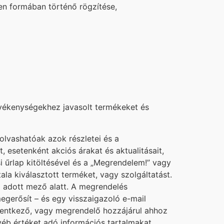
yen formában történő rögzítése,
tevékenységekhez javasolt termékeket és
olvashatóak azok részletei és a
t, esetenként akciós árakat és aktualitásait,
 űrlap kitöltésével és a „Megrendelem!” vagy
ala kiválasztott terméket, vagy szolgáltatást.
z adott mező alatt. A megrendelés
egerősít – és egy visszaigazoló e-mail
elentkező, vagy megrendelő hozzájárul ahhoz
gyéb értéket adó információs tartalmakat