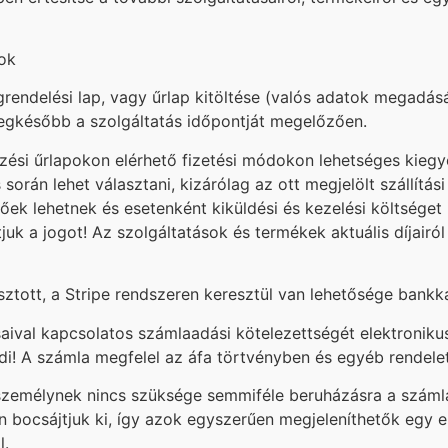
dok
grendelési lap, vagy űrlap kitöltése (valós adatok megadásá
 legkésőbb a szolgáltatás időpontját megelőzően.
ezési űrlapokon elérhető fizetési módokon lehetséges kiegye
orán lehet választani, kizárólag az ott megjelölt szállítási
lehetnek és esetenként kiküldési és kezelési költséget is 
k a jogot! Az szolgáltatások és termékek aktuális díjairól 
tott, a Stripe rendszeren keresztül van lehetősége bankká
aival kapcsolatos számlaadási kötelezettségét elektronikus 
i! A számla megfelel az áfa törtvényben és egyéb rendelet
személynek nincs szüksége semmiféle beruházásra a száml
 bocsájtjuk ki, így azok egyszerűen megjeleníthetők egy 
l.