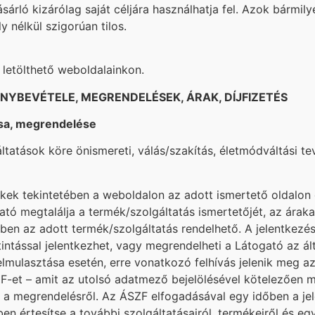
sárló kizárólag saját céljára használhatja fel. Azok bármil
y nélkül szigorúan tilos.
 letölthető weboldalainkon.
ÉNYBEVÉTELE, MEGRENDELÉSEK, ÁRAK, DÍJFIZETÉS
ása, megrendelése
ltatások köre önismereti, válás/szakítás, életmódváltási 
kek tekintetében a weboldalon az adott ismertető oldalon 
gató megtalálja a termék/szolgáltatás ismertetőjét, az áraka
en az adott termék/szolgáltatás rendelhető. A jelentkezési
tintással jelentkezhet, vagy megrendelheti a Látogató az ált
lmulasztása esetén, erre vonatkozó felhívás jelenik meg a
ZF-et – amit az utolsó adatmező bejelölésével kötelezően m
e a megrendelésről. Az ÁSZF elfogadásával egy időben a j
en értesítse a további szolgáltatásairól, termékeiről és e