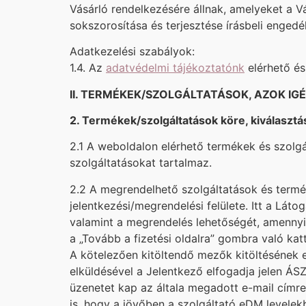
Vásárló rendelkezésére állnak, amelyeket a Vá
sokszorosítása és terjesztése írásbeli engedél
Adatkezelési szabályok:
1.4. Az
adatvédelmi tájékoztatónk
elérhető és
II. TERMÉKEK/SZOLGÁLTATÁSOK, AZOK IG
2. Termékek/szolgáltatások köre, kiválaszt
2.1 A weboldalon elérhető termékek és szolgá
szolgáltatásokat tartalmaz.
2.2 A megrendelhető szolgáltatások és termé
jelentkezési/megrendelési felülete. Itt a Láto
valamint a megrendelés lehetőségét, amennyib
a „Tovább a fizetési oldalra” gombra való kat
A kötelezően kitöltendő mezők kitöltésének e
elküldésével a Jelentkező elfogadja jelen ÁS
üzenetet kap az általa megadott e-mail címr
is, hogy a jövőben a szolgáltató eDM levelekb