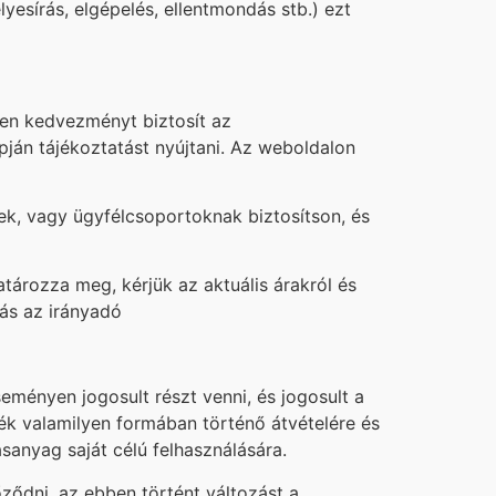
yesírás, elgépelés, ellentmondás stb.) ezt
ben kedvezményt biztosít az
apján tájékoztatást nyújtani. Az weboldalon
ek, vagy ügyfélcsoportoknak biztosítson, és
atározza meg, kérjük az aktuális árakról és
ás az irányadó
seményen jogosult részt venni, és jogosult a
mék valamilyen formában történő átvételére és
sanyag saját célú felhasználására.
ződni, az ebben történt változást a