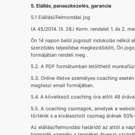
5. Elállás, panaszkezelés, garancia
5.1 Elállási/Felmondási jog
(A 45/2014. (II. 26.) Korm. rendelet 1. és 2. m
Ön 14 napon belül jogosult indokolás nélkül e
szerződés teljesítése megkezdődött, Ön jogo
formájában rendeli meg .
5.2. A PDF formátumban letölthető munkafüzet
5.3. Online illetve személyes coaching esetén
megteszi email formájában.
5.4. A következő coaching óra elött 48 órával
5.5. A coaching csomagok, amelyek a weboldal
történik s a kiválasztott csomag árának 50%-
Az elállási/felmondási határidő az attól a nap
harmadik személy a terméket átveszi; szolgá