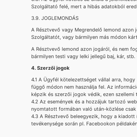
Szolgáltató felé, mert a hibás adatokból ered
3.9. JOGLEMONDÁS
A Résztvevő vagy Megrendelő lemond azon jog
Szolgáltatót, vagy bármilyen más módon kárté
A Résztvevő lemond azon jogáról, és nem fogj
bármilyen testi vagy lelki jellegű baj, kár, st
4. Szerzői jogok
4.1 A Ügyfél kötelezettséget vállal arra, ho
függő módon nem használja fel. Az informác
képzik és szerzői jogok védik, ezen szellemi
4.2 Az események és a hozzájuk tartozó webol
nyomtatott formában való után-közlése csak
4.3 A Résztvevő beleegyezik, hogy a kiadott
tevékenysége során pl. Facebookon példaként