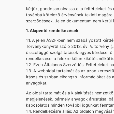
Kérjük, gondosan olvassa el a feltételeket é
továbbá kötelező érvényűnek tekinti magára 
szerződésnek. Jelen dokumentum nem kerül ik
1. Alapvető rendelkezések
1.1. A jelen ÁSZF-ben nem szabályozott kérdés
Törvénykönyvről szóló 2013. évi V. törvény (
összefüggő szolgáltatások egyes kérdéseiről 
rendelkezései a felekre külön kikötés nélkül i
1.2. Ezen Általános Szerződési Feltételeket 
1.3. A weboldal tartalmát és az azon kereszt
írásos és szóban elhangzó információkat és an
anyagokat.
Az oldal tartalmát és a kialakítását nemzetk
megjelenések, bármely anyagok árusítása, bá
kapcsolatos minden további jogunkat fenntartj
1.4. Rendelkezésre állás: Az oldalon megvásá