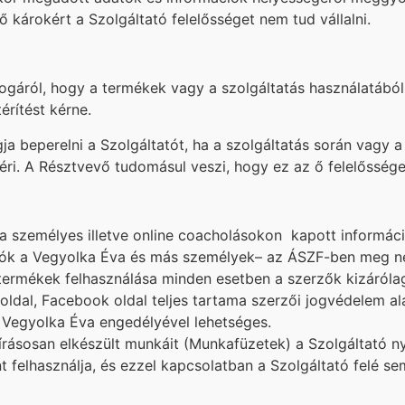
ő károkért a Szolgáltató felelősséget nem tud vállalni.
áról, hogy a termékek vagy a szolgáltatás használatából e
rítést kérne.
a beperelni a Szolgáltatót, ha a szolgáltatás során vagy 
b. éri. A Résztvevő tudomásul veszi, hogy ez az ő felelőssége
gy a személyes illetve online coacholásokon kapott inform
iók a Vegyolka Éva és más személyek– az ÁSZF-ben meg ne
 termékek felhasználása minden esetben a szerzők kizáróla
dal, Facebook oldal teljes tartama szerzői jogvédelem alat
 Vegyolka Éva engedélyével lehetséges.
 írásosan elkészült munkáit (Munkafüzetek) a Szolgáltató 
 felhasználja, és ezzel kapcsolatban a Szolgáltató felé s