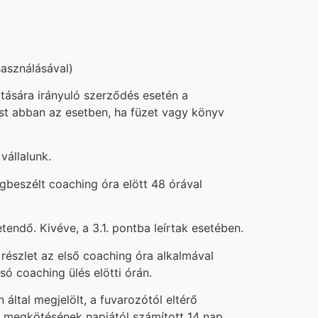
lhasználásával)
jtására irányuló szerződés esetén a
ést abban az esetben, ha füzet vagy könyv
vállalunk.
egbeszélt coaching óra elött 48 órával
endő. Kivéve, a 3.1. pontba leírtak esetében.
részlet az első coaching óra alkalmával
ó coaching ülés elötti órán.
 által megjelölt, a fuvarozótól eltérő
s megkötésének napjától számított 14 nap