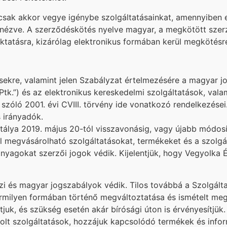
s csak akkor vegye igénybe szolgáltatásainkat, amennyiben
nézve. A szerződéskötés nyelve magyar, a megkötött szerz
tatásra, kizárólag elektronikus formában kerül megkötésr
ekre, valamint jelen Szabályzat értelmezésére a magyar jog
„Ptk.”) és az elektronikus kereskedelmi szolgáltatások, val
szóló 2001. évi CVIII. törvény ide vonatkozó rendelkezése
s irányadók.
hatálya 2019. május 20-tól visszavonásig, vagy újabb módosí
ül megvásárolható szolgáltatásokat, termékeket és a szolg
yagokat szerzői jogok védik. Kijelentjük, hogy Vegyolka Év
özi és magyar jogszabályok védik. Tilos továbbá a Szolgált
rmilyen formában történő megváltoztatása és ismételt meg
uk, és szükség esetén akár bírósági úton is érvényesítjük.
rolt szolgáltatások, hozzájuk kapcsolódó termékek és info