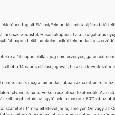
ellékletében foglalt Elállási/Felmondási mintatájékoztató fe
lállni e szerződéstől. Hasonlóképpen, ha a szolgáltatás nyú
sult 14 napon belül indokolás nélkül felmondani a szerződ
ekre a 14 napos elállási jog nem érvényes, garanciát nem 
 is élhet a 14 napos elállási jogával , ha azt a következő m
 nem történik meg a lemondás, abban az esetben felár fizet
on felvannak tüntetve két részletben fizetendők. Az első 
át kell megfizetnie az ügyfélnek, a második 50%-ot az utols
tól számított 14 nap elteltével jár le, amelyen Ön vagy az Ön
ltatás nyújtása (párkapcsolati program) esetén a szerződé