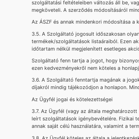
szolgáltatási feltételeiben változás áll be, 
megköveteli. A szerződés módosításáról mindaz
Az ÁSZF és annak mindenkori módosítása a kö
3.5. A Szolgáltató jogosult időszakosan olya
termékek/szolgáltatások listaáraiból. Ezen ak
időtartam nélkül megjelenített esetleges akc
Szolgáltató fenn tartja a jogot, hogy bizon
ezen kedvezményekről nem köteles a honlapján
3.6. A Szolgáltató fenntartja magának a jogok
díjakról mindig tájékozódjon a honlapon. Min
Az Ügyfél jogai és kötelezettségei
3.7. Az Ügyfél (vagy az általa meghatározott 
leírt szolgáltatások igénybevételére. Fizikai
annak saját célú használatára, valamint a ter
3.8. Az Ügyfél köteles az általa a jelentkez