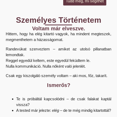
Tudd meg, mi segíthet
Személyes Történetem
Voltam már elveszve.
Hittem, hogy ha elég kitartó vagyok, ha mindent megteszek,
megmenthetem a házasságomat.
Randevúkat szerveztem – amiket az utolsó pillanatban
lemondtak.
Reggel egyedül keltem, este egyedül feküdtem le.
Nulla kommunikáció. Nulla nőként való jelenlét.
Csak egy kiszolgáló személy voltam – aki mos, főz, takarít.
Ismerős?
Te is próbáltál kapcsolódni – de csak falakat kaptál
vissza?
A tested már jelezte:
elég
– de te még mindig kitartottál?