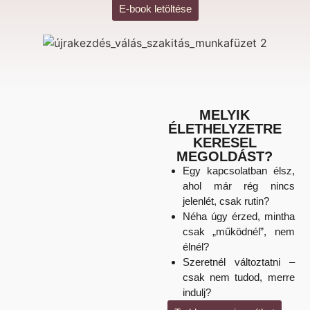
E-book letöltése
MELYIK
ÉLETHELYZETRE
KERESEL
MEGOLDÁST?
Egy kapcsolatban élsz,
ahol már rég nincs
jelenlét, csak rutin?
Néha úgy érzed, mintha
csak „működnél”, nem
élnél?
Szeretnél változtatni –
csak nem tudod, merre
indulj?