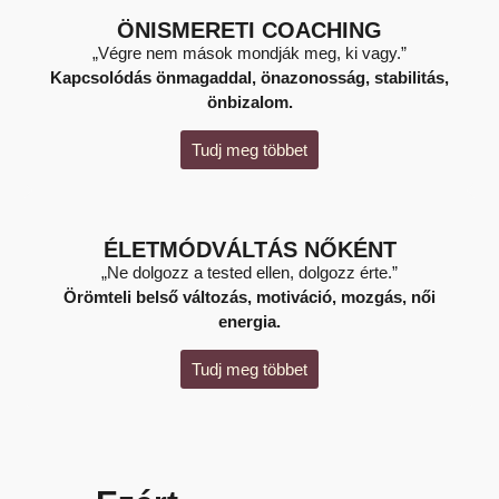
ÖNISMERETI COACHING
„Végre nem mások mondják meg, ki vagy.”
Kapcsolódás önmagaddal, önazonosság, stabilitás,
önbizalom.
Tudj meg többet
ÉLETMÓDVÁLTÁS NŐKÉNT
„Ne dolgozz a tested ellen, dolgozz érte.”
Örömteli belső változás, motiváció, mozgás, női
energia.
Tudj meg többet