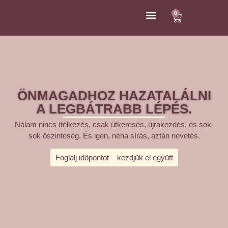
0
ÁRAK ÉS KAPCSOLAT
ÖNMAGADHOZ HAZATALÁLNI
A LEGBÁTRABB LÉPÉS.
Nálam nincs ítélkezés, csak útkeresés, újrakezdés, és sok-
sok őszinteség. És igen, néha sírás, aztán nevetés.
Foglalj időpontot – kezdjük el együtt