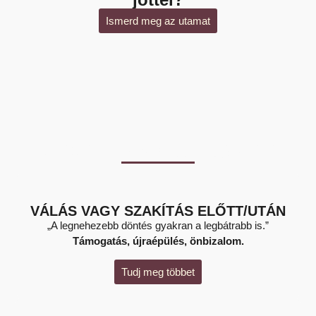
Ismerd meg az utamat
Miben tudlak támogatni?
VÁLÁS VAGY SZAKÍTÁS ELŐTT/UTÁN
„A legnehezebb döntés gyakran a legbátrabb is.”
Támogatás, újraépülés, önbizalom.
Tudj meg többet