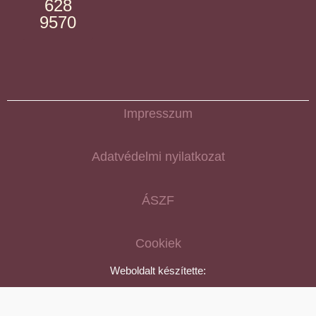
628
9570
Impresszum
Adatvédelmi nyilatkozat
ÁSZF
Cookiek
Weboldalt készítette: