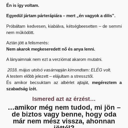
Én is így voltam.
Egyedül jártam párterápiára – mert „én vagyok a dilis”.
Próbáltam kedvesen, kiabálva, kétségbeesetten – de semmi
nem működött.
Aztán jött a felismerés:
Nem akarok megkeseredett nő és anya lenni.
A lányaimnak nem ezt a verziómat akarom mutatni.
2018. május utolsó vasárnapján kimondtam: ELÉG volt.
A testem előbb jelezett – elájultam a stressztől.
És amikor becsuktam az albérlet ajtaját,
megéreztem a
szabadság ízét.
Ismered azt az érzést…
…amikor még nem tudod, mi jön –
de biztos vagy benne, hogy oda
már nem mész vissza, ahonnan
jöttél?