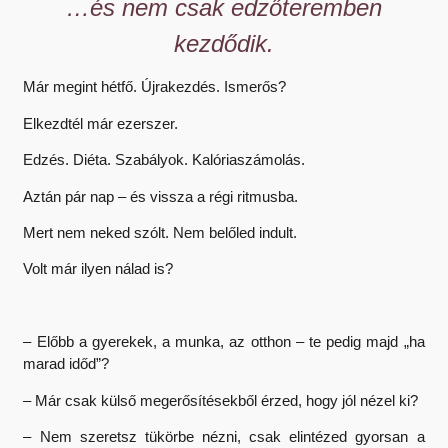
…és nem csak edzőteremben
kezdődik.
Már megint hétfő. Újrakezdés. Ismerős?
Elkezdtél már ezerszer.
Edzés. Diéta. Szabályok. Kalóriaszámolás.
Aztán pár nap – és vissza a régi ritmusba.
Mert nem neked szólt. Nem belőled indult.
Volt már ilyen nálad is?
– Előbb a gyerekek, a munka, az otthon – te pedig majd „ha
marad időd”?
– Már csak külső megerősítésekből érzed, hogy jól nézel ki?
– Nem szeretsz tükörbe nézni, csak elintézed gyorsan a