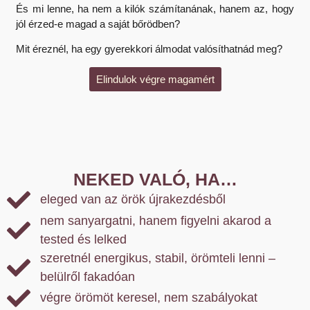
És mi lenne, ha nem a kilók számítanának, hanem az, hogy
jól érzed-e magad a saját bőrödben?
Mit éreznél, ha egy gyerekkori álmodat valósíthatnád meg?
Elindulok végre magamért
NEKED VALÓ, HA…
eleged van az örök újrakezdésből
nem sanyargatni, hanem figyelni akarod a
tested és lelked
szeretnél energikus, stabil, örömteli lenni –
belülről fakadóan
végre örömöt keresel, nem szabályokat