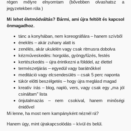
régen mélyre elnyomtam (bővebben olvashatsz a
jegyzetekben róla )
Mi lehet életmódváltás? Bármi, ami újra feltölt és kapcsol
önmagadhoz.
tánc a konyhában, nem koreográfiára – hanem szívből
éneklés – akár zuhany alatt is
zenélés, akár ukulelén vagy csak ritmusra dobolva
kézműveskedés: horgolás, gyöngyfűzés, festés
kertészkedés – újra érintkezni a földdel, az élettel
természetjárás – egyedül vagy barátnőkkel
meditáció vagy elcsendesülés – csak 5 perc naponta
tükör előtti beszélgetés – hogy újra meglásd magad
kreatív írás – blog, napló, vers, vagy csak egy „ma jól
csináltam” lista
önjutalmazás – nem csokival, hanem minőségi
énidővel
Mi lenne, ha most nem kampányként néznél rá?
Hanem úgy, mint újrakapcsolódás – kívül és belül.