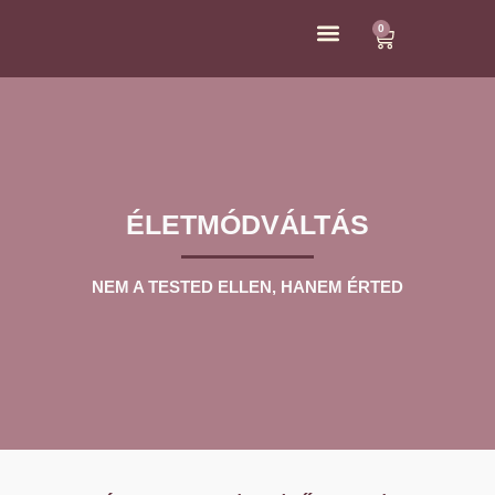
0
ÁRAK ÉS KAPCSOLAT
ÉLETMÓDVÁLTÁS
NEM A TESTED ELLEN, HANEM ÉRTED