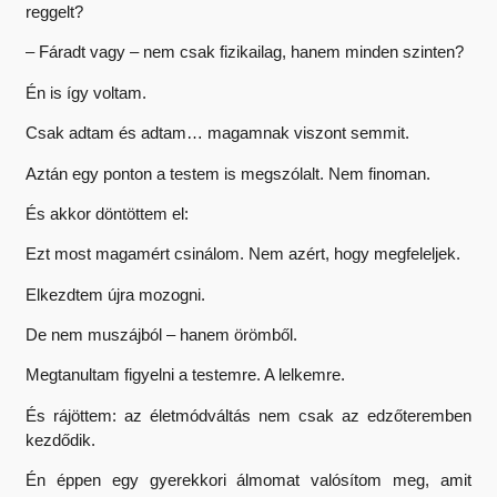
reggelt?
– Fáradt vagy – nem csak fizikailag, hanem minden szinten?
Én is így voltam.
Csak adtam és adtam… magamnak viszont semmit.
Aztán egy ponton a testem is megszólalt. Nem finoman.
És akkor döntöttem el:
Ezt most magamért csinálom. Nem azért, hogy megfeleljek.
Elkezdtem újra mozogni.
De nem muszájból – hanem örömből.
Megtanultam figyelni a testemre. A lelkemre.
És rájöttem: az életmódváltás nem csak az edzőteremben
kezdődik.
Én éppen egy gyerekkori álmomat valósítom meg, amit