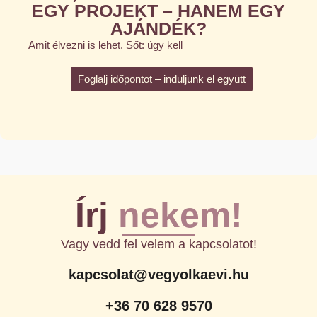
EGY PROJEKT – HANEM EGY
AJÁNDÉK?
Amit élvezni is lehet. Sőt: úgy kell
Foglalj időpontot – induljunk el együtt
Írj
nekem!
Vagy vedd fel velem a kapcsolatot!​
kapcsolat@vegyolkaevi.hu
+36 70 628 9570