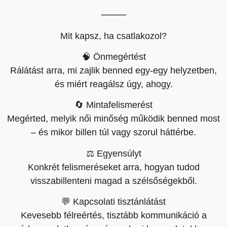
⸻
Mit kapsz, ha csatlakozol?
🧠 Önmegértést
Rálátást arra, mi zajlik benned egy-egy helyzetben,
és miért reagálsz úgy, ahogy.
🔄 Mintafelismerést
Megérted, melyik női minőség működik benned most
– és mikor billen túl vagy szorul háttérbe.
⚖️ Egyensúlyt
Konkrét felismeréseket arra, hogyan tudod
visszabillenteni magad a szélsőségekből.
💬 Kapcsolati tisztánlátást
Kevesebb félreértés, tisztább kommunikáció a