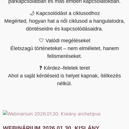
párkapcsolatban és más emberi kapcsolatokban.
🌙 Kapcsolódást a ciklusodhoz
Megérted, hogyan hat a női ciklusod a hangulatodra,
döntéseidre és kapcsolódásaidra.
🤍 Valódi megéléseket
Életszagú történeteket – nem elméletet, hanem
felismeréseket.
❓ Kérdez–felelek teret
Ahol a saját kérdéseid is helyet kapnak, ítélkezés
nélkül.
WEBINÁRIUM 2026.01.30. KISLÁNY