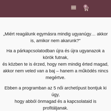
0
ÁRAK ÉS KAPCSOLAT
„Miért reagálunk egymásra mindig ugyanúgy… akkor
is, amikor nem akarunk?”
Ha a párkapcsolatodban újra és újra ugyanazok a
körök futnak,
és közben te is érzed, hogy nem mindig érted magad,
akkor nem veled van a baj – hanem a működés nincs
megértve.
Ebben a programban az 5 női archetípust bontjuk ki
úgy,
hogy abból önmagad és a kapcsolataid is
profitáljanak.