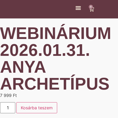
0
ÁRAK ÉS KAPCSOLAT
WEBINÁRIUM
2026.01.31.
ANYA
ARCHETÍPUS
7 999
Ft
Kosárba teszem