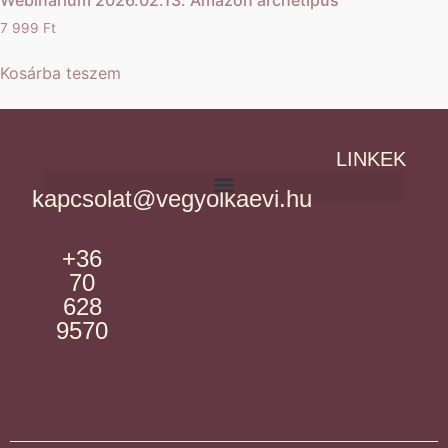
7 999
Ft
Kosárba teszem
LINKEK
kapcsolat@vegyolkaevi.hu
+36
70
628
9570