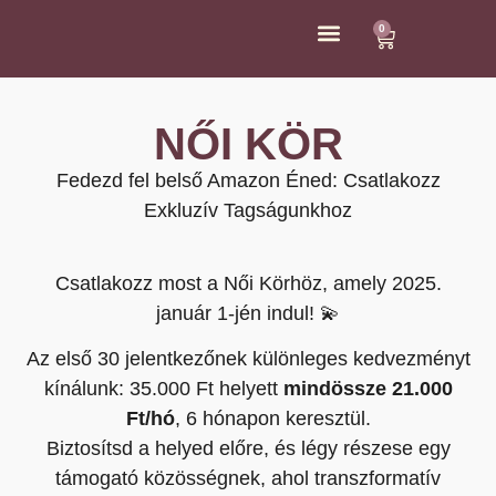
0
ÁRAK ÉS KAPCSOLAT
NŐI KÖR
Fedezd fel belső Amazon Éned: Csatlakozz
Exkluzív Tagságunkhoz
Csatlakozz most a Női Körhöz, amely 2025.
január 1-jén indul! 💫
Az első 30 jelentkezőnek különleges kedvezményt
kínálunk: 35.000 Ft helyett
mindössze 21.000
Ft/hó
, 6 hónapon keresztül.
Biztosítsd a helyed előre, és légy részese egy
támogató közösségnek, ahol transzformatív