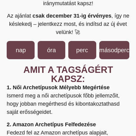
iránymutatást kapsz!
Az ajánlat
csak december 31-ig érvényes
, így ne
késlekedj – jelentkezz most, és indítsd az új évet
velünk! 🚀
nap
óra
perc
másodperc
AMIT A TAGSÁGÉRT
KAPSZ:
1. Női Archetípusok Mélyebb Megértése
Ismerd meg a női archetípusok főbb jellemzőit,
hogy jobban megérthesd és kibontakoztathasd
saját erősségeidet.
2. Amazon Archetípus Felfedezése
Fedezd fel az Amazon archetípus alapjait,