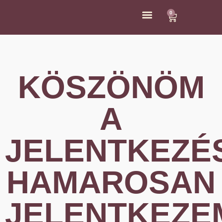
0
ÁRAK ÉS KAPCSOLAT
KÖSZÖNÖM
A
JELENTKEZÉ
HAMAROSAN
JELENTKEZE